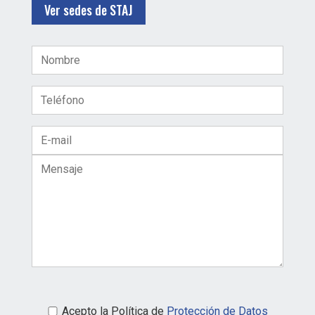
Ver sedes de STAJ
P
o
P
Acepto la Política de
Protección de Datos
r